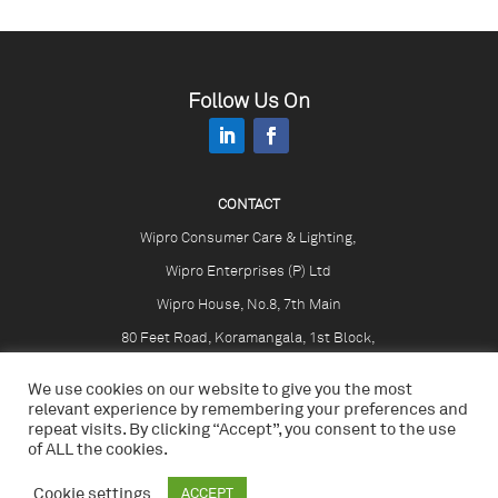
Follow Us On
CONTACT
Wipro Consumer Care & Lighting,
Wipro Enterprises (P) Ltd
Wipro House, No.8, 7th Main
80 Feet Road, Koramangala, 1st Block,
Bangalore – 560034, Karnataka
We use cookies on our website to give you the most
INDIA
relevant experience by remembering your preferences and
repeat visits. By clicking “Accept”, you consent to the use
of ALL the cookies.
Cookie settings
ACCEPT